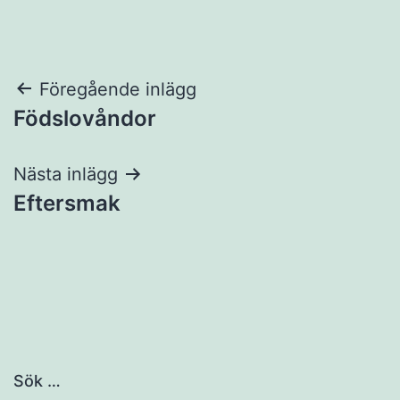
Inläggsnavigering
Föregående inlägg
Födslovåndor
Nästa inlägg
Eftersmak
Sök …