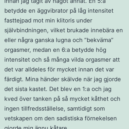
innan jag tagit av något annat. En 5:a
betydde en äggvibrator på låg intensitet
fasttejpad mot min klitoris under
självbindningen, vilket brukade innebära en
eller några ganska lugna och ”bekväma”
orgasmer, medan en 6:a betydde hög
intensitet och så många vilda orgasmer att
det var alldeles för mycket innan det var
färdigt. Mina händer skälvde när jag gjorde
det sista kastet. Det blev en 1:a och jag
kved över tanken på så mycket kåthet och
ingen tillfredsställelse, samtidigt som
vetskapen om den sadistiska förnekelsen
gjorde mig ännu kåtare.