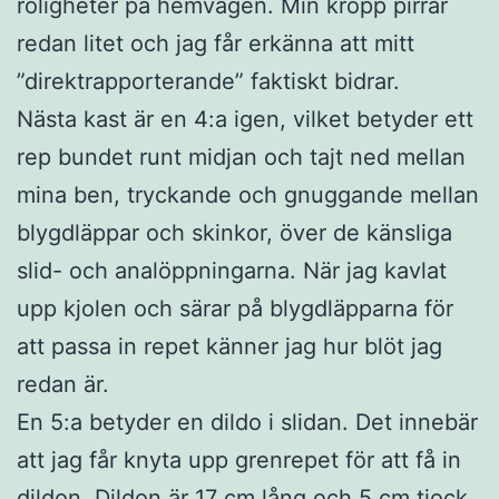
roligheter på hemvägen. Min kropp pirrar
redan litet och jag får erkänna att mitt
”direktrapporterande” faktiskt bidrar.
Nästa kast är en 4:a igen, vilket betyder ett
rep bundet runt midjan och tajt ned mellan
mina ben, tryckande och gnuggande mellan
blygdläppar och skinkor, över de känsliga
slid- och analöppningarna. När jag kavlat
upp kjolen och särar på blygdläpparna för
att passa in repet känner jag hur blöt jag
redan är.
En 5:a betyder en dildo i slidan. Det innebär
att jag får knyta upp grenrepet för att få in
dildon. Dildon är 17 cm lång och 5 cm tjock