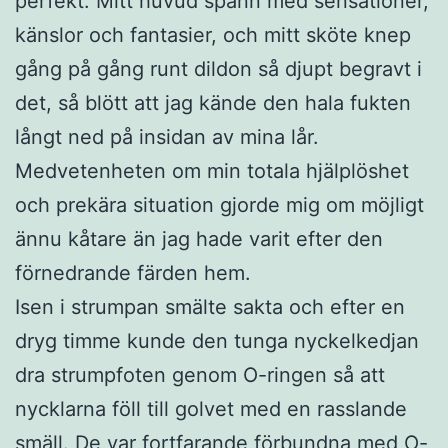
perfekt. Mitt huvud spann med sensationer,
känslor och fantasier, och mitt sköte knep
gång på gång runt dildon så djupt begravt i
det, så blött att jag kände den hala fukten
långt ned på insidan av mina lår.
Medvetenheten om min totala hjälplöshet
och prekära situation gjorde mig om möjligt
ännu kåtare än jag hade varit efter den
förnedrande färden hem.
Isen i strumpan smälte sakta och efter en
dryg timme kunde den tunga nyckelkedjan
dra strumpfoten genom O-ringen så att
nycklarna föll till golvet med en rasslande
smäll. De var fortfarande förbundna med O-