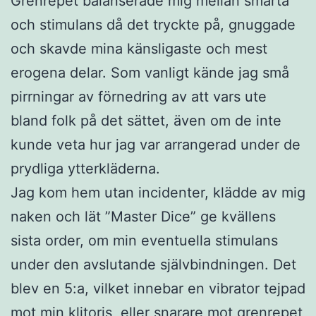
Grenrepet balanserade mig mellan smärta
och stimulans då det tryckte på, gnuggade
och skavde mina känsligaste och mest
erogena delar. Som vanligt kände jag små
pirrningar av förnedring av att vars ute
bland folk på det sättet, även om de inte
kunde veta hur jag var arrangerad under de
prydliga ytterkläderna.
Jag kom hem utan incidenter, klädde av mig
naken och lät ”Master Dice” ge kvällens
sista order, om min eventuella stimulans
under den avslutande självbindningen. Det
blev en 5:a, vilket innebar en vibrator tejpad
mot min klitoris, eller snarare mot grenrepet